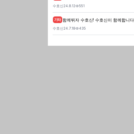
수호신
24.8.12
551
함께뛰자 수호신! 수호신이 함께합니다
기타
수호신
24.7.18
435